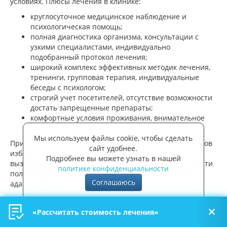
условиях. Плюсы лечения в клинике:
круглосуточное медицинское наблюдение и
психологическая помощь;
полная диагностика организма, консультации с
узкими специалистами, индивидуально
подобранный протокол лечения;
широкий комплекс эффективных методик лечения,
тренинги, групповая терапия, индивидуальные
беседы с психологом;
строгий учет посетителей, отсутствие возможности
достать запрещенные препараты;
комфортные условия проживания, внимательное
отношение персонала клиники.
Мы используем файлы cookie, чтобы сделать
При стационарном лечении у пациентов больше шансов
сайт удобнее.
избавиться от зависимости. И встать на путь
Подробнее вы можете узнать в нашей
выздоровления. Специалисты клиники помогают пройти
политике конфиденциальности
полный курс реабилитации, а также поддерживают в
Соглашаюсь
адаптации после лечения.
«Рассчитать стоимость лечения»