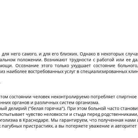
 для него самого, и для его близких. Однако в некоторых слу
альном положении. Возникают трудности с работой или ее да
мощи. Осознание этого только ухудшает состояние больного
 из наиболее востребованных услуг в специализированных клин
?
этом состоянии человек неконтролируемо потребляет спиртное
них органов и различных систем организма.
й делирий ("белая горячка"). При этом больной часто станови
спытывает чувство неловкости и стыда перед родственниками, 
голизма в Краснодаре. Мы гарантируем, что полученная нами 
х пагубных пристрастиях, а вы потеряете уважение и авторитет