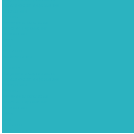
Юридическая информация
Сотрудники
Отзывы
Лечение алкоголизма
Лечение наркомании
Психиатрия
Цены
Блог
Контакты
Реабилитация
...
Клиника
Лицензии и сертификаты
Юридическая информация
Сотрудники
Отзывы
Лечение алкоголизма
Лечение наркомании
Психиатрия
Цены
Блог
Контакты
Реабилитация