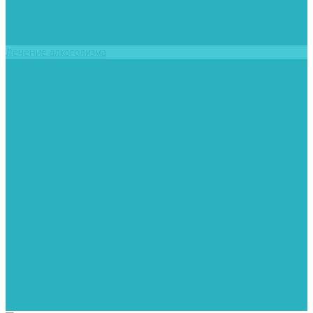
Юридическая информация
Сотрудники
Отзывы
Лечение алкоголизма
Лечение наркомании
Психиатрия
Цены
Блог
Контакты
Реабилитация
...
Клиника
Лицензии и сертификаты
Юридическая информация
Сотрудники
Отзывы
Лечение алкоголизма
Лечение наркомании
Психиатрия
Цены
Блог
Контакты
Реабилитация