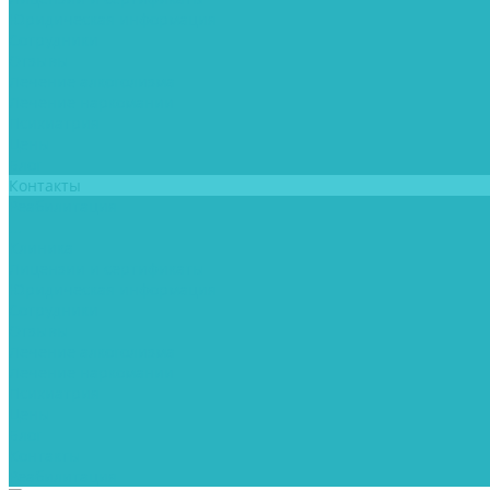
Юридическая информация
Сотрудники
Отзывы
Лечение алкоголизма
Лечение наркомании
Психиатрия
Цены
Блог
Контакты
Реабилитация
...
Клиника
Лицензии и сертификаты
Юридическая информация
Сотрудники
Отзывы
Лечение алкоголизма
Лечение наркомании
Психиатрия
Цены
Блог
Контакты
Реабилитация