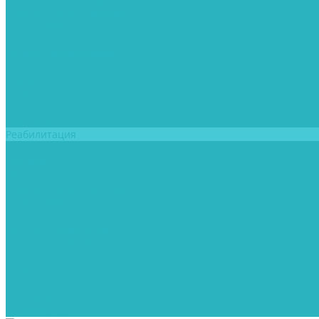
Юридическая информация
Сотрудники
Отзывы
Лечение алкоголизма
Лечение наркомании
Психиатрия
Цены
Блог
Контакты
Реабилитация
...
Клиника
Лицензии и сертификаты
Юридическая информация
Сотрудники
Отзывы
Лечение алкоголизма
Лечение наркомании
Психиатрия
Цены
Блог
Контакты
Реабилитация