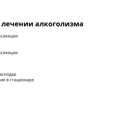
 лечении алкоголизма
ксикации
ксикации
раснодар
ия в стационаре.