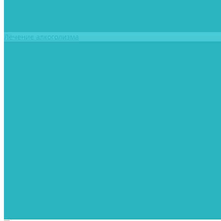
Юридическая информация
Сотрудники
Отзывы
Лечение алкоголизма
Лечение наркомании
Психиатрия
Цены
Блог
Контакты
Реабилитация
...
Клиника
Лицензии и сертификаты
Юридическая информация
Сотрудники
Отзывы
Лечение алкоголизма
Лечение наркомании
Психиатрия
Цены
Блог
Контакты
Реабилитация