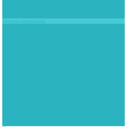
Юридическая информация
Сотрудники
Отзывы
Лечение алкоголизма
Лечение наркомании
Психиатрия
Цены
Блог
Контакты
Реабилитация
...
Клиника
Лицензии и сертификаты
Юридическая информация
Сотрудники
Отзывы
Лечение алкоголизма
Лечение наркомании
Психиатрия
Цены
Блог
Контакты
Реабилитация