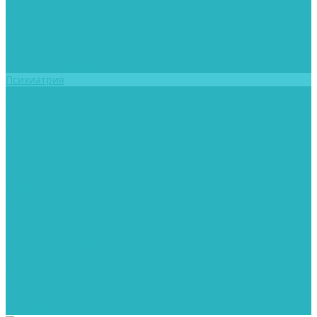
Юридическая информация
Сотрудники
Отзывы
Лечение алкоголизма
Лечение наркомании
Психиатрия
Цены
Блог
Контакты
Реабилитация
...
Клиника
Лицензии и сертификаты
Юридическая информация
Сотрудники
Отзывы
Лечение алкоголизма
Лечение наркомании
Психиатрия
Цены
Блог
Контакты
Реабилитация