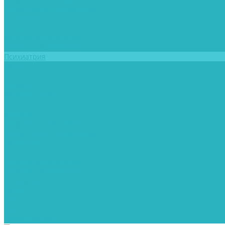
Юридическая информация
Сотрудники
Отзывы
Лечение алкоголизма
Лечение наркомании
Психиатрия
Цены
Блог
Контакты
Реабилитация
...
Клиника
Лицензии и сертификаты
Юридическая информация
Сотрудники
Отзывы
Лечение алкоголизма
Лечение наркомании
Психиатрия
Цены
Блог
Контакты
Реабилитация