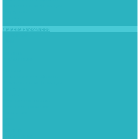
Юридическая информация
Сотрудники
Отзывы
Лечение алкоголизма
Лечение наркомании
Психиатрия
Цены
Блог
Контакты
Реабилитация
...
Клиника
Лицензии и сертификаты
Юридическая информация
Сотрудники
Отзывы
Лечение алкоголизма
Лечение наркомании
Психиатрия
Цены
Блог
Контакты
Реабилитация