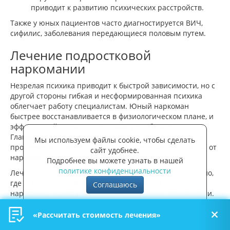
приводит к развитию психических расстройств.
Также у юных пациентов часто диагностируется ВИЧ,
сифилис, заболевания передающиеся половым путем.
Лечение подростковой
наркомании
Незрелая психика приводит к быстрой зависимости, но с
другой стороны гибкая и несформированная психика
облегчает работу специалистам. Юный наркоман
быстрее восстанавливается в физиологическом плане, и
эффективней проходит программу реабилитации.
Главная задача родителей с пониманием отнестись к
Мы используем файлы cookie, чтобы сделать
проблеме, и доверить работу по исцелению подростка от
сайт удобнее.
наркомании опытным наркологам и психологам.
Подробнее вы можете узнать в нашей
политике конфиденциальности
Лечение юного пациента проходит только стационарно,
где отсутствуют соблазны, нет возможности достать
Соглашаюсь
наркотики, недоступно общение с плохими компаниями.
«Рассчитать стоимость лечения»