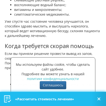
снимающие рвотный рефлекс;
восполняющие водный баланс;
витамины и микроэлементы;
симптоматические медикаменты.
Уже спустя час состояние человека улучшается, он
способен здраво мыслить, и выслушать нарколога,
который ведет мотивационную беседу, склоняя пациента
к дальнейшему лечению.
Когда требуется скорая помощь
Если вы приняли решение провести вывод из запоя,
скорая помощь частного врача – это лучшее решение.
Понять, что больному нужен врач можно по таким
Мы используем файлы cookie, чтобы сделать
признакам:
сайт удобнее.
Подробнее вы можете узнать в нашей
замедленная реакция, полубессознательное
политике конфиденциальности
состояние;
тяжелое похмелье, сопровождающееся рвотой,
Соглашаюсь
диареей;
конечности холодные, тремор, пот холодный,
липкий;
«Рассчитать стоимость лечения»
учащенное или замедленное сердцебиение, жалобы