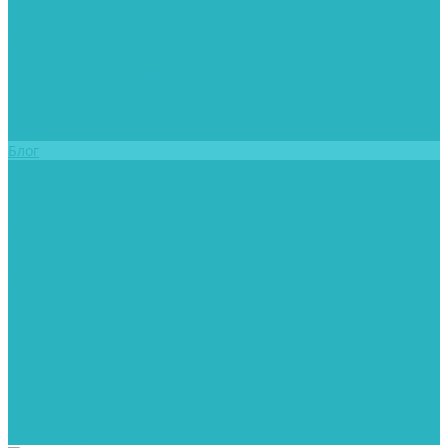
Юридическая информация
Сотрудники
Отзывы
Лечение алкоголизма
Лечение наркомании
Психиатрия
Цены
Блог
Контакты
Реабилитация
...
Клиника
Лицензии и сертификаты
Юридическая информация
Сотрудники
Отзывы
Лечение алкоголизма
Лечение наркомании
Психиатрия
Цены
Блог
Контакты
Реабилитация