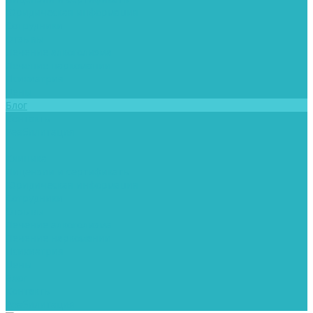
Юридическая информация
Сотрудники
Отзывы
Лечение алкоголизма
Лечение наркомании
Психиатрия
Цены
Блог
Контакты
Реабилитация
...
Клиника
Лицензии и сертификаты
Юридическая информация
Сотрудники
Отзывы
Лечение алкоголизма
Лечение наркомании
Психиатрия
Цены
Блог
Контакты
Реабилитация