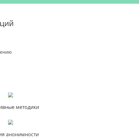
аций
чению
ивные методики
ия анонимности