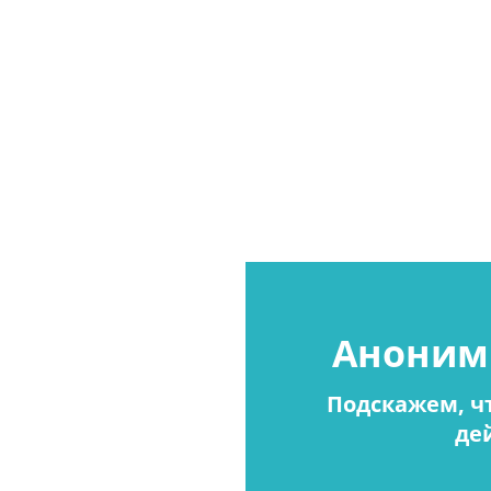
Аноним
Подскажем, чт
де